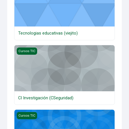
Tecnologias educativas (viejito)
CI Investigación (CSeguridad)
Cursos TIC
CI Investigación (CSeguridad)
Innovación, Ciencia y Tecnología Educativa con enfoque ST
Cursos TIC