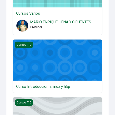
Cursos Varios
MARIO ENRIQUE HENAO CIFUENTES
Profesor
Curso Introduccion a linux y h5p
Cursos TIC
Curso Introduccion a linux y h5p
Evaluación formativa en ambientes digitales
Cursos TIC