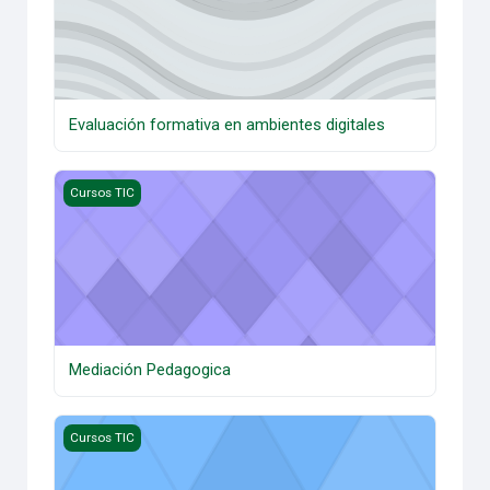
Evaluación formativa en ambientes digitales
Mediación Pedagogica
Cursos TIC
Mediación Pedagogica
Tecnologias educativas (viejito)
Cursos TIC