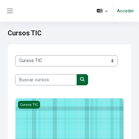
Salta al contenido principal
Acceder
Panel lateral
Cursos TIC
Categorías
Buscar cursos
Buscar cursos
Cursos Varios
Cursos TIC