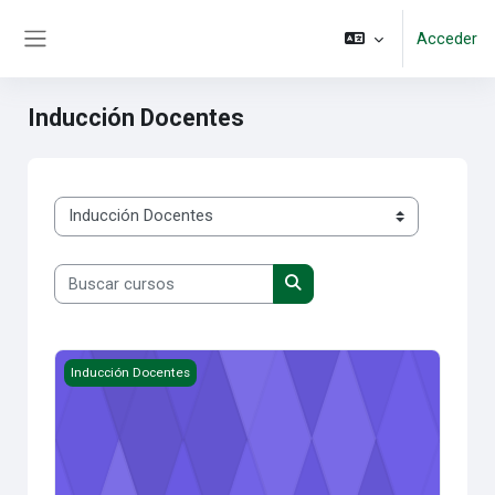
Salta al contenido principal
Acceder
Panel lateral
Inducción Docentes
Categorías
Buscar cursos
Buscar cursos
Induccion 1
Inducción Docentes